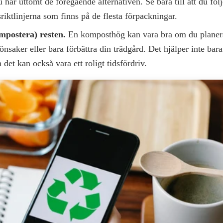
u har uttömt de föregående alternativen. Se bara till att du föl
riktlinjerna som finns på de flesta förpackningar.
mpostera) resten.
En komposthög kan vara bra om du planera
önsaker eller bara förbättra din trädgård. Det hjälper inte bara
n det kan också vara ett roligt tidsfördriv.