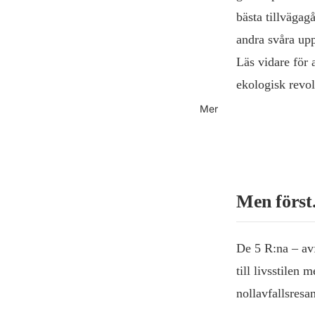
bästa tillvägag
andra svåra uppg
Läs vidare för 
ekologisk revol
Mer
Men först.
De 5 R:na – avf
till livsstilen
nollavfallsresan