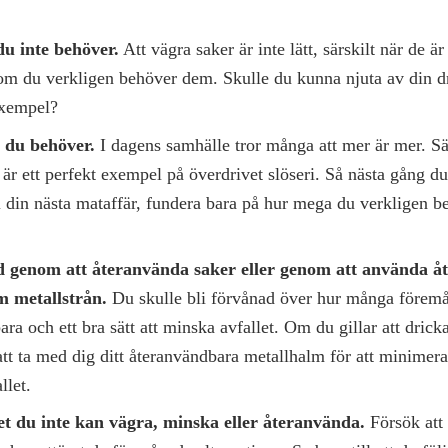
du inte behöver.
Att vägra saker är inte lätt, särskilt när de ä
om du verkligen behöver dem. Skulle du kunna njuta av din d
 exempel?
 du behöver.
I dagens samhälle tror många att mer är mer. Sä
är ett perfekt exempel på överdrivet slöseri. Så nästa gång du
 din nästa mataffär, fundera bara på hur mega du verkligen be
 genom att återanvända saker eller genom att använda 
m metallstrån.
Du skulle bli förvånad över hur många föremå
ra och ett bra sätt att minska avfallet. Om du gillar att dricka
att ta med dig ditt återanvändbara metallhalm för att minimer
llet.
et du inte kan vägra, minska eller återanvända.
Försök att 