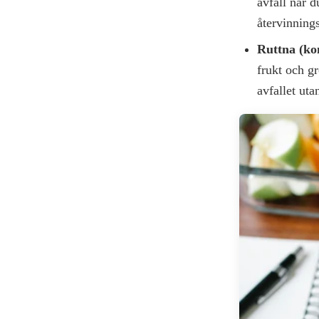
avfall när d
återvinnings
Ruttna (ko
frukt och gr
avfallet uta