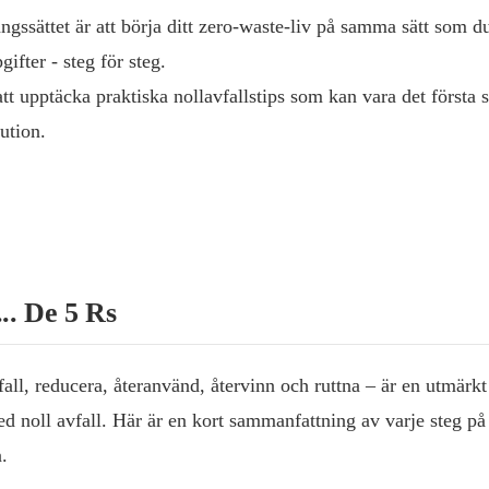
ångssättet är att börja ditt zero-waste-liv på samma sätt som d
ifter - steg för steg.
att upptäcka praktiska nollavfallstips som kan vara det första 
ution.
.. De 5 Rs
all, reducera, återanvänd, återvinn och ruttna – är en utmärkt
 med noll avfall. Här är en kort sammanfattning av varje steg på
.