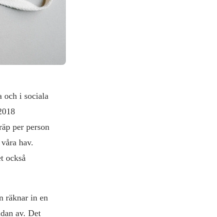
 och i sociala
 2018
räp per person
 våra hav.
et också
n räknar in en
idan av. Det