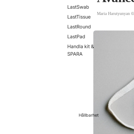
LastSwab
Maria Harutyunyan
·
0
LastTissue
LastRound
LastPad
Handla kit &
SPARA
Hållbarhet