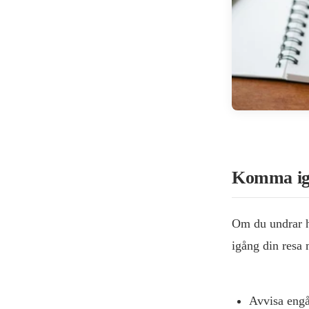
Komma igå
Om du undrar hu
igång din resa 
Avvisa engå