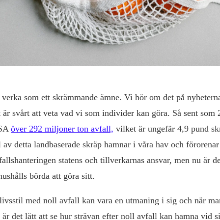
 verka som ett skrämmande ämne. Vi hör om det på nyheterna
är svårt att veta vad vi som individer kan göra. Så sent som
USA
över 292 miljoner ton avfall,
vilket är ungefär 4,9 pund sk
 av detta landbaserade skräp hamnar i våra hav och förorenar
fallshanteringen statens och tillverkarnas ansvar, men nu är d
ushålls börda att göra sitt.
n livsstil med noll avfall kan vara en utmaning i sig och när ma
är det lätt att se hur strävan efter noll avfall kan hamna vid s