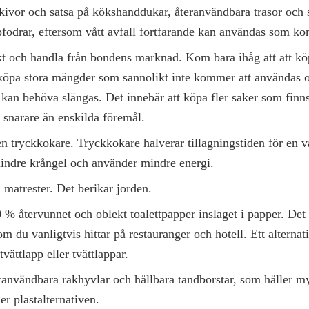
ivor och satsa på kökshanddukar, återanvändbara trasor och s
fodrar, eftersom vått avfall fortfarande kan användas som ko
kt och handla från bondens marknad. Kom bara ihåg att att köp
 köpa stora mängder som sannolikt inte kommer att användas 
an behöva slängas. Det innebär att köpa fler saker som finns
 snarare än enskilda föremål.
en tryckkokare. Tryckkokare halverar tillagningstiden för en va
mindre krångel och använder mindre energi.
matrester. Det berikar jorden.
% återvunnet och oblekt toalettpapper inslaget i papper. De
m du vanligtvis hittar på restauranger och hotell. Ett alternativ
vättlapp eller tvättlappar.
användbara rakhyvlar och hållbara tandborstar, som håller m
er plastalternativen.