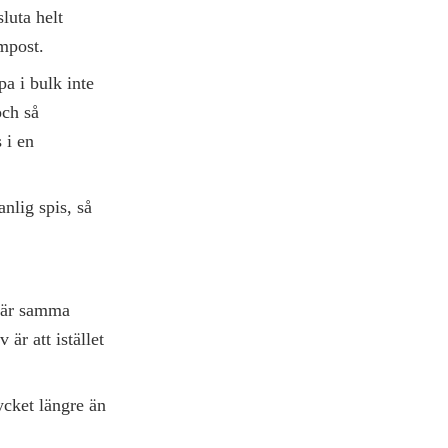
luta helt
mpost.
a i bulk inte
och så
 i en
nlig spis, så
t är samma
 är att istället
ycket längre än