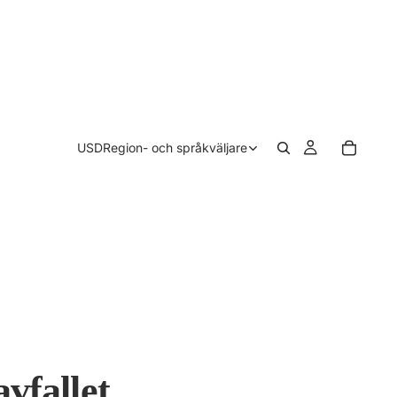
USD
Region- och språkväljare
vfallet