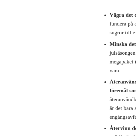
Vägra det 
fundera på 
sugrör till
Minska det
julsäsongen 
megapaket i
vara.
Återanvänd
föremål so
återanvändba
är det bara 
engångsavfa
Återvinn d