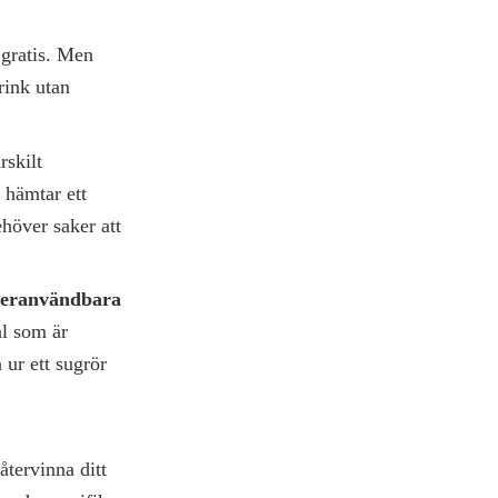
r gratis. Men
rink utan
rskilt
 hämtar ett
höver saker att
återanvändbara
l som är
 ur ett sugrör
a
återvinna ditt