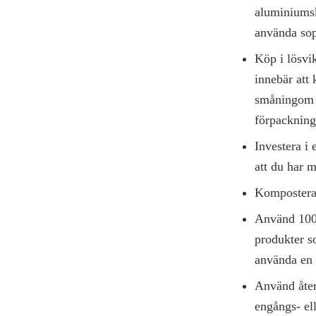
aluminiumsk
använda sop
Köp i lösvi
innebär att
småningom k
förpackning
Investera i 
att du har 
Kompostera 
Använd 100 
produkter so
använda en t
Använd åter
engångs- ell