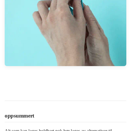
oppsummert
Alt som kan lages holdbart nok bør lages av alternativer til