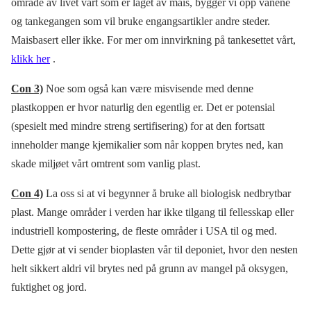
område av livet vårt som er laget av mais, bygger vi opp vanene
og tankegangen som vil bruke engangsartikler andre steder.
Maisbasert eller ikke. For mer om innvirkning på tankesettet vårt,
klikk her
.
Con 3)
Noe som også kan være misvisende med denne
plastkoppen er hvor naturlig den egentlig er. Det er potensial
(spesielt med mindre streng sertifisering) for at den fortsatt
inneholder mange kjemikalier som når koppen brytes ned, kan
skade miljøet vårt omtrent som vanlig plast.
Con 4)
La oss si at vi begynner å bruke all biologisk nedbrytbar
plast. Mange områder i verden har ikke tilgang til fellesskap eller
industriell kompostering, de fleste områder i USA til og med.
Dette gjør at vi sender bioplasten vår til deponiet, hvor den nesten
helt sikkert aldri vil brytes ned på grunn av mangel på oksygen,
fuktighet og jord.