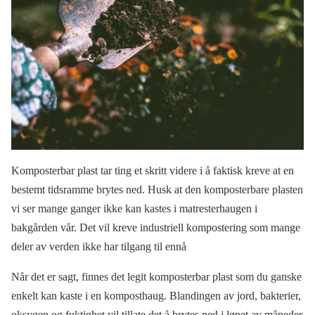
Komposterbar plast tar ting et skritt videre i å faktisk kreve at en
bestemt tidsramme brytes ned. Husk at den komposterbare plasten
vi ser mange ganger ikke kan kastes i matresterhaugen i
bakgården vår. Det vil kreve industriell kompostering som mange
deler av verden ikke har tilgang til ennå
Når det er sagt, finnes det legit komposterbar plast som du ganske
enkelt kan kaste i en komposthaug. Blandingen av jord, bakterier,
oksygen og fuktighet vil tillate det å brytes ned i løpet av måneder