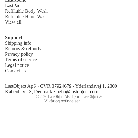
LastPad
Refillable Body Wash
Refillable Hand Wash
View all →
Support
Shipping info
Retningslinjer for angrerett
Returns & refunds
Privacy policy
Personvernerklæring
Terms of service
Vilkår for bruk
Legal notice
Contact us
Retningslinjer for frakt
Juridisk merknad
LastObject ApS · CVR 37924679 · Yderlandsvej 1, 2300
Kontaktinformasjon
København S, Denmark ·
hello@lastobject.com
© 2026
LastObject
Also by us:
LastObject ↗
Vilkår og betingelser