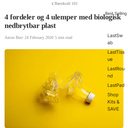
Bærekraft 101
Best Selling
4 fordeler og 4 ulemper med biologisk
nedbrytbar plast
LastSw
Aaron Burr
·
24 February 2020
·
5 min read
ab
LastTiss
ue
LastRou
nd
LastPad
Shop
Kits &
SAVE