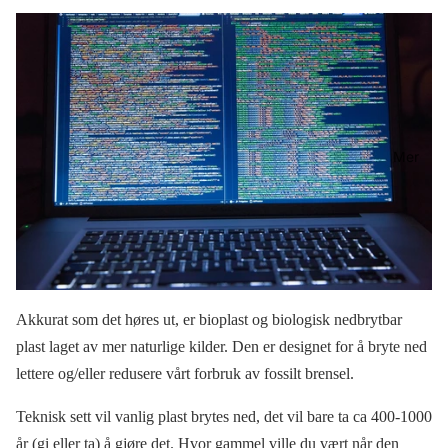
Mer
Akkurat som det høres ut, er bioplast og biologisk nedbrytbar
plast laget av mer naturlige kilder. Den er designet for å bryte ned
lettere og/eller redusere vårt forbruk av fossilt brensel.
Teknisk sett vil vanlig plast brytes ned, det vil bare ta ca 400-1000
år (gi eller ta) å gjøre det. Hvor gammel ville du vært når den